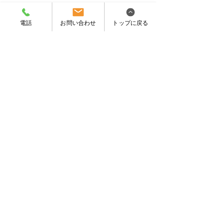
0120-05-4169
電話
お問い合わせ
トップに戻る
048-532-6389
10:00～17:30
営業時間
定休日
日曜、祝日
埼玉県熊谷市籠原南3-354
kagiyano1@yahoo.co.jp
こちらのアドレスに扉の鍵部分の外側・内側・側面
（先端部分のデットボルトが出たり入ったりするス
テンレス製のプレート部分にメーカー名や型式があ
ります。）の3ヶ所の画像をいただけますと、お見
積り可能です。それでもなお分からない場合は無料
お見積りにお伺いいたします。
（C）2023 ILLカギのマルミヤ金物店